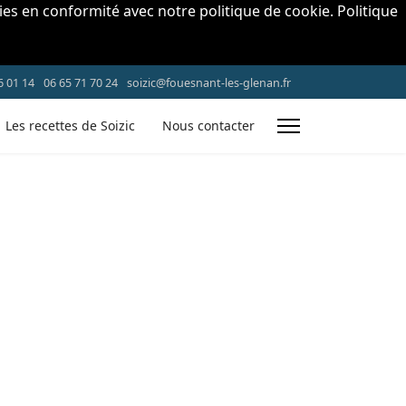
okies en conformité avec notre politique de cookie.
Politique
6 01 14
06 65 71 70 24
soizic@fouesnant-les-glenan.fr
Les recettes de Soizic
Nous contacter